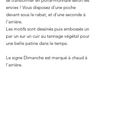
se transformer en porte-monnaie selon les
envies ! Vous disposez d'une poche
devant sous le rabat, et d'une seconde à
l'arrière.
Les motifs sont dessinés puis embossés un
par un sur un cuir au tannage végétal pour
une belle patine dans le temps.
Le signe Dimanche est marqué à chaud à
l'arrière.
Taille : 10,7 x 7 cm
Un essentiel pour avoir ses cartes
principales toujours avec soit !
Chaque produit est cousu par la créatrice
dans son atelier lyonnais. Chacun de ces
porte-cartes est produit en série limitée,