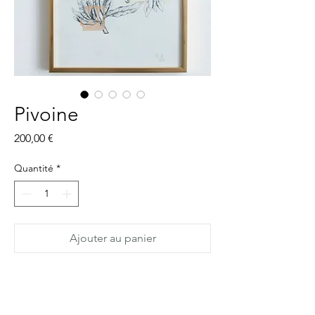
Pivoine
Prix
200,00 €
Quantité
*
Ajouter au panier
collage original encadré
pivoine dessinée au rottring avec des
petits points, mêlée à des morceaux de