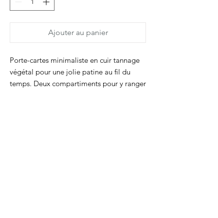
Ajouter au panier
Porte-cartes minimaliste en cuir tannage
végétal pour une jolie patine au fil du
temps. Deux compartiments pour y ranger
des cartes de types carte de crédit (peut
contenir jusqu'à 8 cartes). Le signe
Dimanche est marqué à l'avant.
Dimensions 10,2 x 6,5 cm
L'accessoire tout fin à glisser dans la
poche pour avoir ses cartes avec soi !
Chaque produit est cousu par la créatrice
dans son atelier à Nantes.