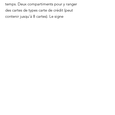
temps. Deux compartiments pour y ranger
des cartes de types carte de crédit (peut
contenir jusqu'à 8 cartes). Le signe
Dimanche est marqué à l'avant.
Dimensions 10,2 x 6,5 cm
L'accessoire tout fin à glisser dans la
poche pour avoir ses cartes avec soi !
Chaque produit est cousu par la créatrice
dans son atelier à Nantes.
Chaque produit est livré avec son
certificat d'authenticité.
CGV
-
Mentions légales
FAQ
-
Contact
© 2026-
www.atelier-