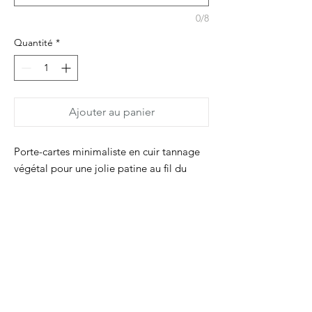
0/8
Quantité
*
Ajouter au panier
Porte-cartes minimaliste en cuir tannage
végétal pour une jolie patine au fil du
temps. Deux compartiments pour y ranger
des cartes de types carte de crédit (peut
contenir jusqu'à 8 cartes). Le signe
Dimanche est marqué à l'avant.
Dimensions 10,2 x 6,5 cm
L'accessoire tout fin à glisser dans la