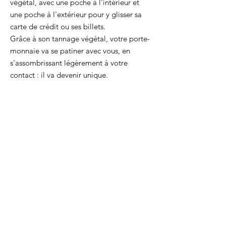
végétal, avec une poche à l'intérieur et
une poche à l'extérieur pour y glisser sa
carte de crédit ou ses billets.
Grâce à son tannage végétal, votre porte-
monnaie va se patiner avec vous, en
s'assombrissant légèrement à votre
contact : il va devenir unique.
Soufflets et poche intérieure couleur
argile, languette marron.
Un petit format idéal pour avoir l'essentiel
avec soi ! (10 x 6,5 cm)
Le signe Dimanche est marqué à chaud au
dos.
Chaque produit est livré avec son
certificat d'authenticité