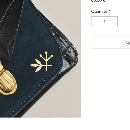
65,00 €
Quantité
*
Aj