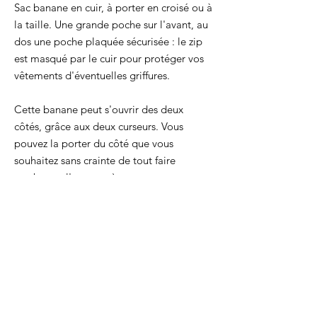
Sac banane en cuir, à porter en croisé ou à
la taille. Une grande poche sur l'avant, au
dos une poche plaquée sécurisée : le zip
est masqué par le cuir pour protéger vos
vêtements d'éventuelles griffures.
Cette banane peut s'ouvrir des deux
côtés, grâce aux deux curseurs. Vous
pouvez la porter du côté que vous
souhaitez sans crainte de tout faire
tomber en l'ouvrant ;)
Les boucles sont en laiton massif.
longueur de la sangle en coton : de 50cm
à 96cm
taille de la banane : 28 x 7 x16 cm
longueur zip avant : 32 cm
poche arrière : 9 x 14 cm