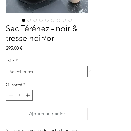
Sac Térénez - noir &
tresse noir/or
Prix
295,00 €
Taille
*
Quantité
*
Ajouter au panier
Sac besace en cuir de vache tannage