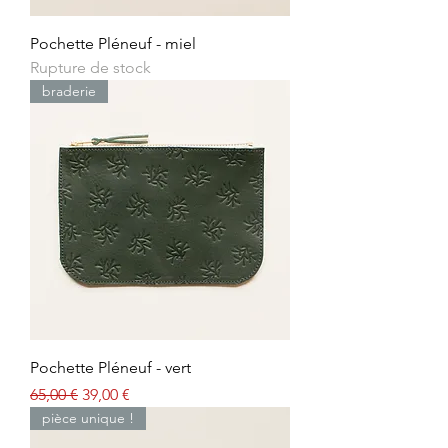
Pochette Pléneuf - miel
Rupture de stock
braderie
Pochette Pléneuf - vert
Prix original
Prix promotionnel
65,00 €
39,00 €
pièce unique !