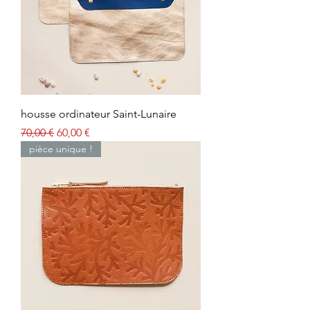
housse ordinateur Saint-Lunaire
Prix original
Prix promotionnel
70,00 €
60,00 €
pièce unique !