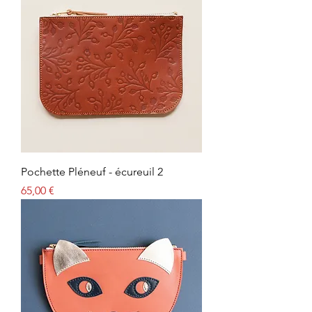
Pochette Pléneuf - écureuil 2
Prix
65,00 €