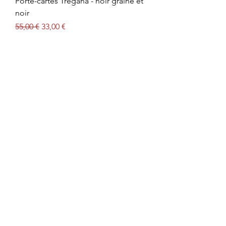
Porte-cartes Tregana - noir grainé et
noir
Prix original
Prix promotionnel
55,00 €
33,00 €