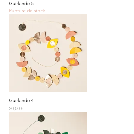
Guirlande 5
Rupture de stock
Guirlande 4
Prix
20,00 €