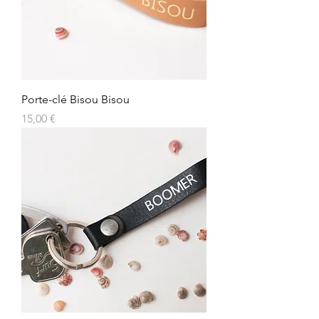
Porte-clé Bisou Bisou
Prix
15,00 €