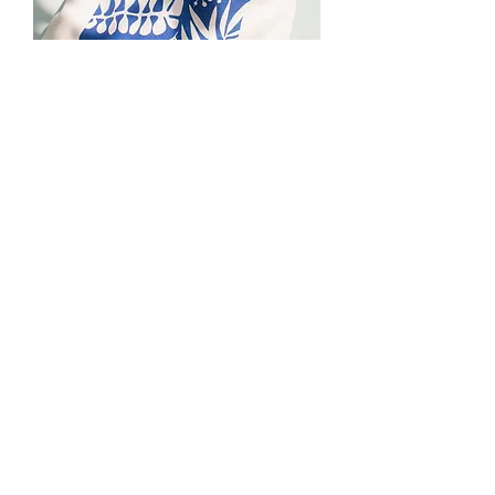
Sac à vrac sérigraphié
Rupture de stock
Lien pour câble ou écouteurs