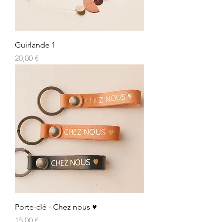
Guirlande 1
Prix
20,00 €
Porte-clé - Chez nous ♥
Prix
15,00 €